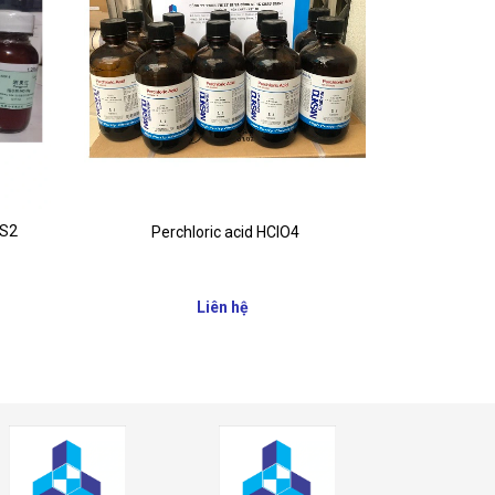
6S2
Perchloric acid HClO4
Thio
Liên hệ