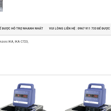
3 ĐỂ ĐƯỢC HỖ TRỢ NHANH NHẤT
VUI LÒNG LIÊN HỆ : 0967 911 733 ĐỂ ĐƯ
enzoic IKA, IKA C723,