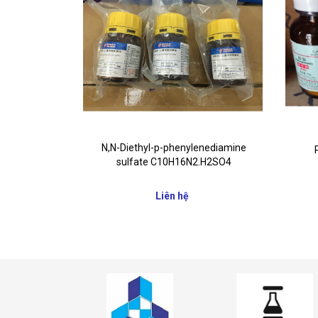
ram bột
N,N-Diethyl-p-phenylenediamine
sulfate C10H16N2.H2SO4
Liên hệ