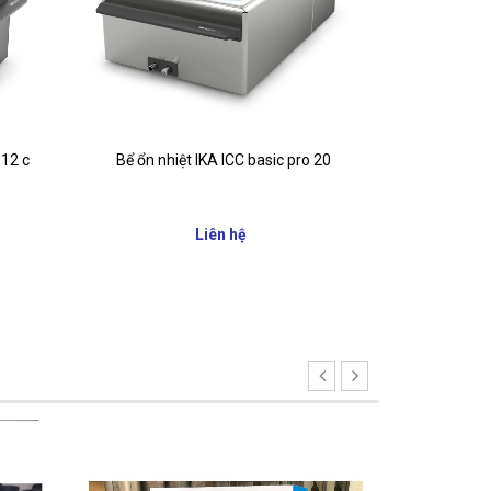
Máy ổn nhi
 12 c
Bể ổn nhiệt IKA ICC basic pro 20
Liên hệ