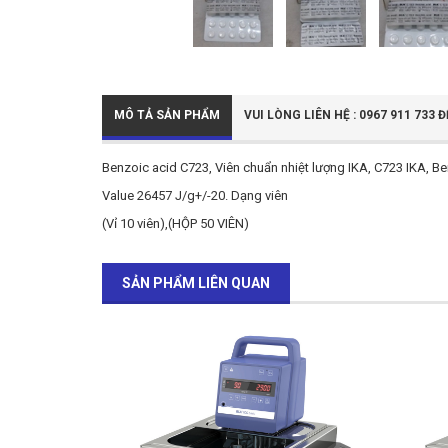
MÔ TẢ SẢN PHẨM
VUI LÒNG LIÊN HỆ : 0967 911 73
Benzoic acid C723, Viên chuẩn nhiệt lượng IKA, C723 IKA, B
Value 26457 J/g+/-20. Dạng viên
(Vỉ 10 viên),(HỘP 50 VIÊN)
SẢN PHẨM LIÊN QUAN