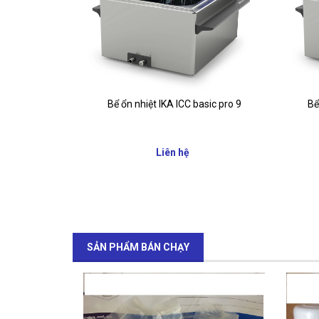
àn IKA ICC
Bể ổn nhiệt IKA ICC basic pro 9
Bể
Liên hệ
SẢN PHẨM BÁN CHẠY