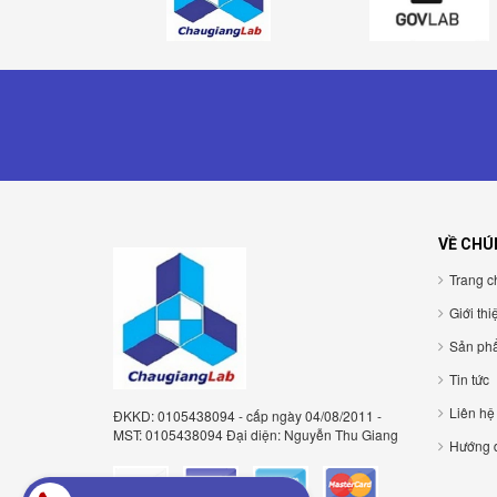
VỀ CHÚ
Trang c
Giới thi
Sản ph
Tin tức
Liên hệ
ĐKKD: 0105438094 - cấp ngày 04/08/2011 -
MST: 0105438094 Đại diện: Nguyễn Thu Giang
Hướng 