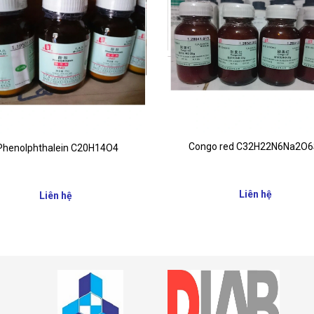
Congo red C32H22N6Na2O
Phenolphthalein C20H14O4
Liên hệ
Liên hệ