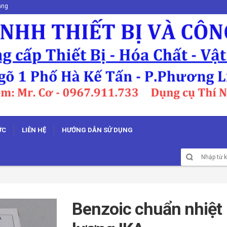
ang
ỨC
LIÊN HỆ
HƯỚNG DẪN SỬ DỤNG
Benzoic chuẩn nhiệt