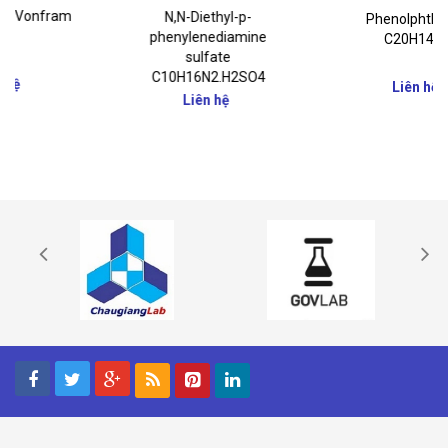
N,N-Diethyl-p-
Phenolphthalein
phenylenediamine
C20H14O4
sulfate
C10H16N2.H2SO4
Liên hệ
Liên hệ