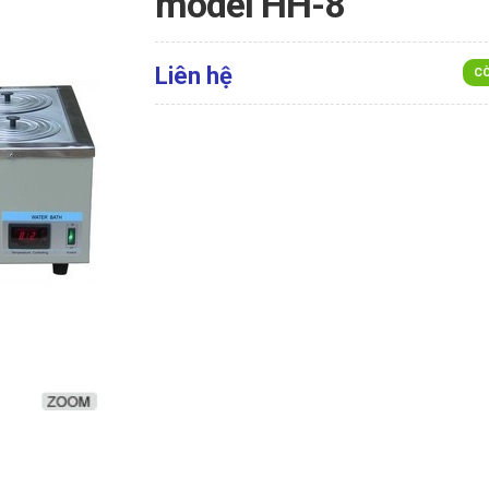
model HH-8
Liên hệ
CÒ