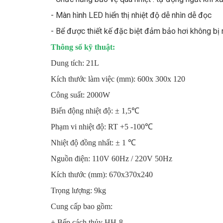
- Màn hình LED hiển thị nhiệt độ dễ nhìn dễ đọc
- Bể được thiết kế đặc biệt đảm bảo hơi không bị r
Thông số kỹ thuật:
Dung tích: 21L
Kích thước làm việc (mm):
600x
30
0x
12
0
Công suất: 2000W
Biến động nhiệt độ:
± 1,5
℃
Phạm vi nhiệt độ:
RT
+5
-100
℃
Nhiệt độ đồng nhất:
± 1
℃
Nguồn điện: 110V 60Hz / 220V 50Hz
Kích thước (mm): 670x370x240
Trọng lượng: 9kg
Cung cấp bao gồm:
+ Bếp cách thủy HH-8