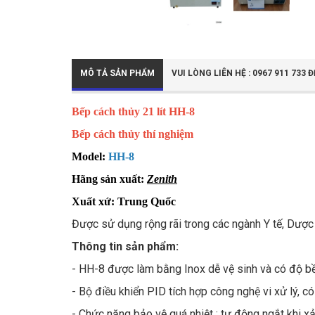
MÔ TẢ SẢN PHẨM
VUI LÒNG LIÊN HỆ : 0967 911 73
Bếp cách thủy 21 lít HH-8
Bếp cách thủy thí nghiệm
Model:
HH-8
Hãng sản xuất:
Zenith
Xuất xứ: Trung Quốc
Được sử dụng rộng rãi trong các ngành Y tế, Dượ
Thông tin sản phẩm:
- HH-8 được làm bằng Inox dễ vệ sinh và có độ b
- Bộ điều khiển PID tích hợp công nghệ vi xử lý, c
- Chức năng bảo vệ quá nhiệt : tự động ngắt khi xả