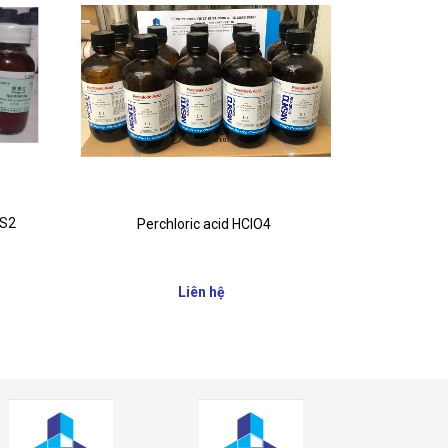
6S2
Perchloric acid HClO4
Thio
Liên hệ