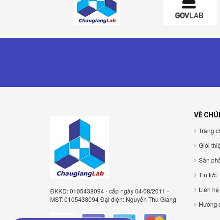
VỀ CHÚ
Trang c
Giới thi
Sản ph
Tin tức
Liên hệ
ĐKKD: 0105438094 - cấp ngày 04/08/2011 -
MST: 0105438094 Đại diện: Nguyễn Thu Giang
Hướng 