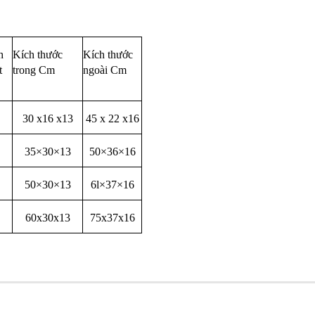
h
Kích thước
Kích thước
t
trong Cm
ngoài Cm
30 x16 x13
45 x 22 x16
35×30×13
50×36×16
50×30×13
6l×37×16
60x30x13
75x37x16