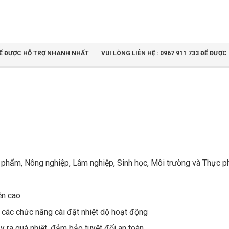
3 ĐỂ ĐƯỢC HỖ TRỢ NHANH NHẤT
VUI LÒNG LIÊN HỆ : 0967 911 733 ĐỂ ĐƯ
c phẩm, Nông nghiệp, Lâm nghiệp, Sinh học, Môi trường và Thực 
ền cao
ó các chức năng cài đặt nhiệt dộ hoạt động
y ra quá nhiệt, đảm bảo tuyệt đối an toàn