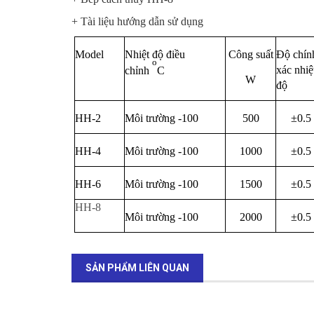
+ Tài liệu hướng dẫn sử dụng
Model
Nhiệt độ điều
Công suất
Độ chín
o
xác nhiệ
chỉnh
C
W
độ
HH-2
Môi trường -100
500
±0.5
HH-4
Môi trường -100
1000
±0.5
HH-6
Môi trường -100
1500
±0.5
HH-8
Môi trường -100
2000
±0.5
SẢN PHẨM LIÊN QUAN