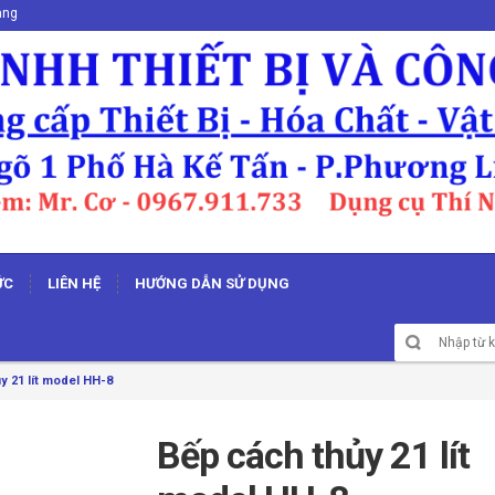
ang
ỨC
LIÊN HỆ
HƯỚNG DẪN SỬ DỤNG
y 21 lít model HH-8
Bếp cách thủy 21 lít