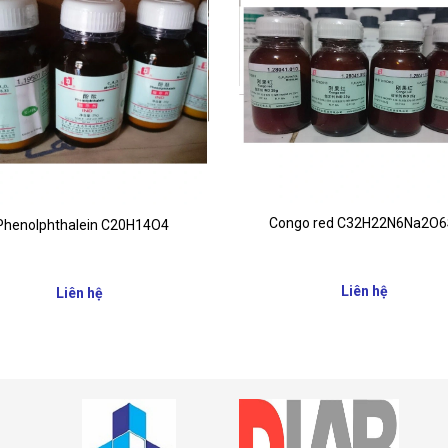
Congo red C32H22N6Na2O
Phenolphthalein C20H14O4
Liên hệ
Liên hệ