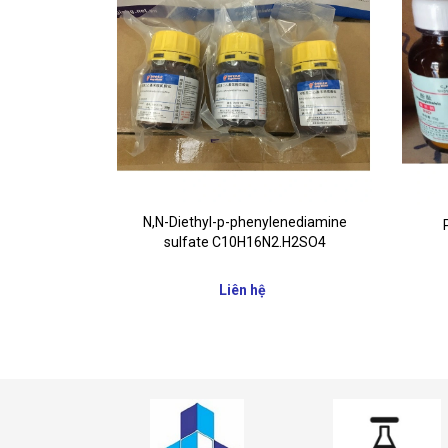
ram bột
N,N-Diethyl-p-phenylenediamine
sulfate C10H16N2.H2SO4
Liên hệ